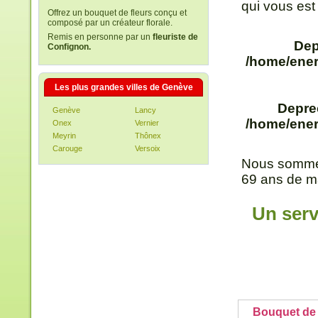
qui vous est
Offrez un bouquet de fleurs conçu et
composé par un créateur florale.
Remis en personne par un
fleuriste de
Dep
Confignon.
/home/ener
Les plus grandes villes de Genève
Depre
Genève
Lancy
/home/ener
Onex
Vernier
Meyrin
Thônex
Carouge
Versoix
Nous sommes
69 ans de ma
Un serv
Bouquet de 