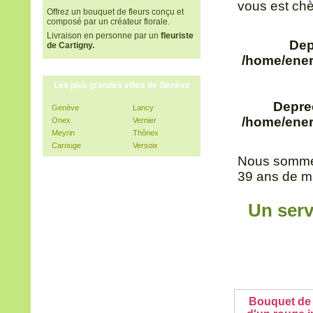
vous est chè
Offrez un bouquet de fleurs conçu et
composé par un créateur florale.
Livraison en personne par un
fleuriste
Dep
de Cartigny.
/home/ener
Les plus grandes villes de Genève
Depre
Genève
Lancy
/home/ener
Onex
Vernier
Meyrin
Thônex
Carouge
Versoix
Nous sommes
39 аns de ma
Un serv
Bouquet de