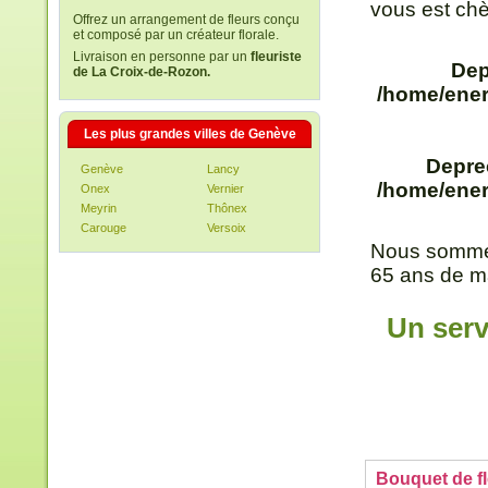
vous est chè
Offrez un arrangement de fleurs conçu
et composé par un créateur florale.
Livraison en personne par un
fleuriste
Dep
de La Croix-de-Rozon.
/home/ener
Les plus grandes villes de Genève
Depre
Genève
Lancy
/home/ener
Onex
Vernier
Meyrin
Thônex
Carouge
Versoix
Nous sommes
65 ans de ma
Un serv
Bouquet de fl