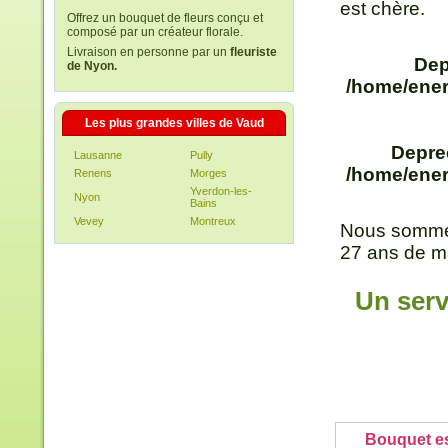
est chère.
Offrez un bouquet de fleurs conçu et
composé par un créateur florale.
Livraison en personne par un
fleuriste
Dep
de Nyon.
/home/ener
Les plus grandes villes de Vaud
Depre
Lausanne
Pully
/home/ener
Renens
Morges
Yverdon-les-
Nyon
Bains
Vevey
Montreux
Nous sommes
27 ans de ma
Un serv
Bouquet es