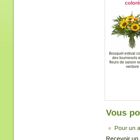
coloré
Bouquet estival c
des tournesols e
fleurs de saison 
verdure
Vous pou
Pour un a
Recevoir un 