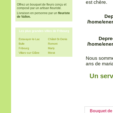
est chère.
Offrez un bouquet de fleurs conçu et
composé par un artisan fleuriste.
Livraison en personne par un
fleuriste
Dep
de Vallon.
/home/ener
Les plus grandes villes de Fribourg
Depre
Estavayer-le-Lac
Châtel-St-Denis
/home/ener
Bulle
Romont
Fribourg
Marly
Villars-sur-Glâne
Morat
Nous sommes
ans de maria
Un serv
Bouquet de