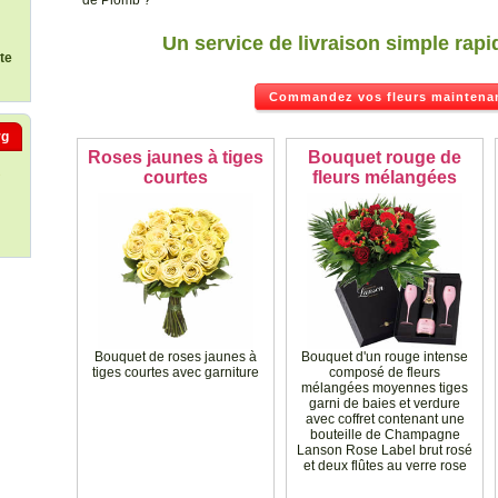
de Plomb ?
Un service de livraison simple rapi
ste
Commandez vos fleurs maintenan
rg
Roses jaunes à tiges
Bouquet rouge de
s
courtes
fleurs mélangées
Bouquet de roses jaunes à
Bouquet d'un rouge intense
tiges courtes avec garniture
composé de fleurs
mélangées moyennes tiges
garni de baies et verdure
avec coffret contenant une
bouteille de Champagne
Lanson Rose Label brut rosé
et deux flûtes au verre rose