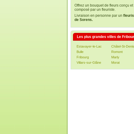
Offrez un bouquet de fleurs conçu et
composé par un fleuriste.
Livraison en personne par un
fleuri
de Sorens.
Les plus grandes villes de Fribou
Estavayer-le-Lac
Châtel-St-Deni
Bulle
Romont
Fribourg
Marly
Villars-sur-Glâne
Morat