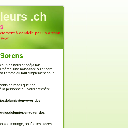
leurs .ch
ns
rectement à domicile par un artisan
e pays
à Sorens
ouples nous ont déjà fait
des mères, une naissance ou encore
r sa flamme ou tout simplement pour
ments de roses que nos
 à la personne qui vous est chère.
iesdelumier/envoyer-des-
rgiesdelumier/envoyer-des-
ns de mariage, on fête les Noces