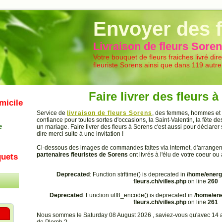
Livraison de fleurs
Envoyer des f
Livraison de fleurs Sore
Votre bouquet de fleurs fraiches livré di
fleuriste Sorens ainsi que dans 119 autr
Faire livrer des fleurs 
micile
Service de
livraison de fleurs Sorens
, des femmes, hommes et c
confiance pour toutes sortes d'occasions, la Saint-Valentin, la fête 
e
un mariage. Faire livrer des fleurs à Sorens c'est aussi pour déclare
dire merci suite à une invitation !
Ci-dessous des images de commandes faites via internet, d'arrange
partenaires fleuristes de Sorens
ont livrés à l'élu de votre coeur ou
uets
Deprecated
: Function strftime() is deprecated in
/home/energ
fleurs.ch/villes.php
on line
260
Deprecated
: Function utf8_encode() is deprecated in
/home/ene
fleurs.ch/villes.php
on line
261
Nous sommes le Saturday 08 August 2026 , saviez-vous qu'avec 14 a