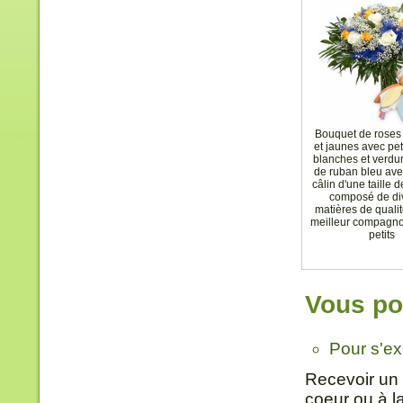
Bouquet de roses
et jaunes avec peti
blanches et verdu
de ruban bleu av
câlin d'une taille 
composé de di
matières de qualité
meilleur compagno
petits
Vous pou
Pour s'e
Recevoir un 
coeur ou à l