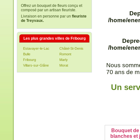
Offrez un bouquet de fleurs conçu et
composé par un artisan fleuriste.
Dep
Livraison en personne par un
fleuriste
/home/ener
de Treyvaux.
Les plus grandes villes de Fribourg
Depre
/home/ener
Estavayer-le-Lac
Châtel-St-Denis
Bulle
Romont
Fribourg
Marly
Nous sommes
Villars-sur-Glâne
Morat
70 аns de ma
Un serv
Bouquet de
blanches et 