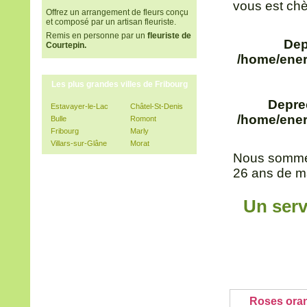
vous est chè
Offrez un arrangement de fleurs conçu
et composé par un artisan fleuriste.
Remis en personne par un
fleuriste de
Dep
Courtepin.
/home/ener
Les plus grandes villes de Fribourg
Depre
Estavayer-le-Lac
Châtel-St-Denis
/home/ener
Bulle
Romont
Fribourg
Marly
Villars-sur-Glâne
Morat
Nous sommes
26 ans de ma
Un serv
Roses ora