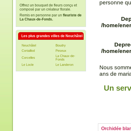
personne qui
Offrez un bouquet de fleurs conçu et
composé par un créateur florale.
Remis en personne par un
fleuriste de
Dep
La Chaux-de-Fonds.
/home/ener
Les plus grandes villes de Neuchâtel
Depre
Neuchâtel
Boudry
/home/ener
Cortaillod
Peseux
La Chaux-de-
Corcelles
Fonds
Le Locle
Le Landeron
Nous sommes
ans de maria
Un serv
Orchidée bla