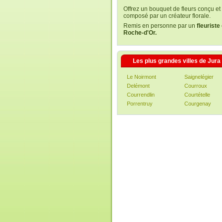
Offrez un bouquet de fleurs conçu et
composé par un créateur florale.
Remis en personne par un
fleuriste
Roche-d'Or.
Les plus grandes villes de Jura
Le Noirmont
Saignelégier
Delémont
Courroux
Courrendlin
Courtételle
Porrentruy
Courgenay