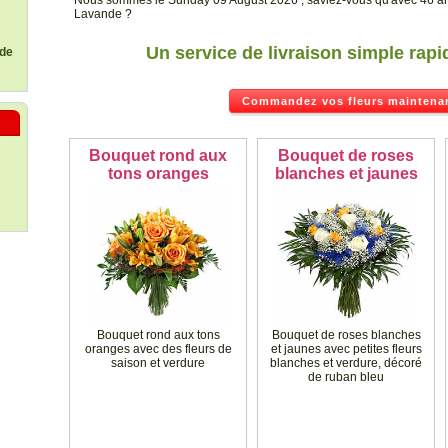
Nous sommes le Sunday 09 August 2026 , saviez-vous qu'avec 46 аn
Lavande ?
Un service de livraison simple rapi
 de
Commandez vos fleurs maintenan
Bouquet rond aux
Bouquet de roses
tons oranges
blanches et jaunes
Bouquet rond aux tons
Bouquet de roses blanches
oranges avec des fleurs de
et jaunes avec petites fleurs
saison et verdure
blanches et verdure, décoré
de ruban bleu