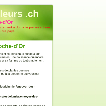
leurs .ch
e-d'Or
rectement à domicile par un artisan
autre pays
Roche-d'Or
 et couples nous ont déjà fait
des mères, une naissance ou encore
larer sa flamme ou tout simplement
ets de plantes que nos
ur ou à la personne qui vous est
iesdelumier/envoyer-des-
rgiesdelumier/envoyer-des-