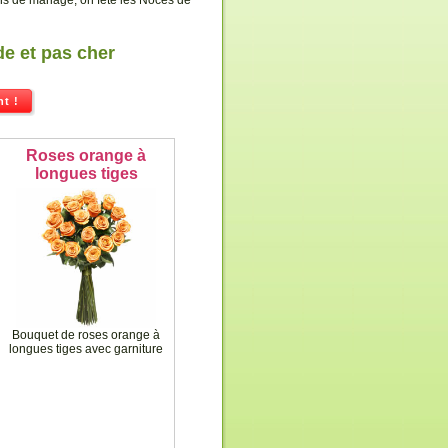
s de mariage, on fête les Noces de
de et pas cher
t !
Roses orange à
longues tiges
Bouquet de roses orange à
longues tiges avec garniture