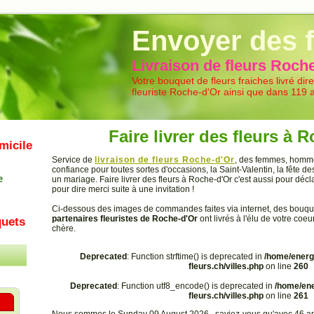
Livraison de fleurs
Envoyer des f
Livraison de fleurs Roch
Votre bouquet de fleurs fraiches livré di
fleuriste Roche-d'Or ainsi que dans 119 
Faire livrer des fleurs à 
micile
Service de
livraison de fleurs Roche-d'Or
, des femmes, hommes
confiance pour toutes sortes d'occasions, la Saint-Valentin, la fête 
e
un mariage. Faire livrer des fleurs à Roche-d'Or c'est aussi pour déc
pour dire merci suite à une invitation !
Ci-dessous des images de commandes faites via internet, des bouqu
partenaires fleuristes de Roche-d'Or
ont livrés à l'élu de votre coe
uets
chère.
Deprecated
: Function strftime() is deprecated in
/home/energ
fleurs.ch/villes.php
on line
260
Deprecated
: Function utf8_encode() is deprecated in
/home/ene
fleurs.ch/villes.php
on line
261