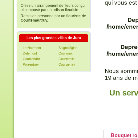
qui vous est
Offrez un arrangement de fleurs conçu
et composé par un artisan fleuriste.
Remis en personne par un
fleuriste de
Dep
Courtemautruy.
/home/ener
Les plus grandes villes de Jura
Depre
Le Noirmont
Saignelégier
/home/ener
Delémont
Courroux
Courrendlin
Courtételle
Porrentruy
Courgenay
Nous sommes
19 ans de ma
Un serv
Bouquet ro