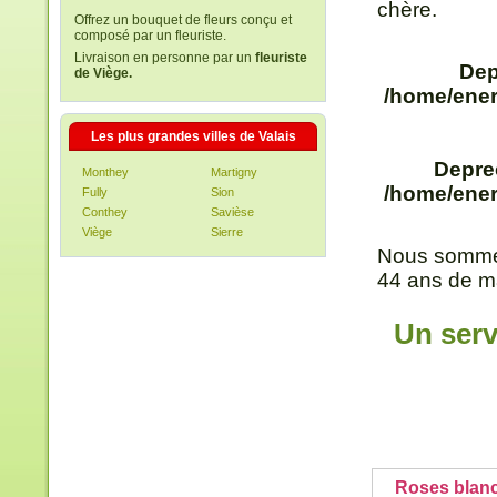
chère.
Offrez un bouquet de fleurs conçu et
composé par un fleuriste.
Livraison en personne par un
fleuriste
Dep
de Viège.
/home/ener
Les plus grandes villes de Valais
Depre
Monthey
Martigny
/home/ener
Fully
Sion
Conthey
Savièse
Viège
Sierre
Nous sommes
44 ans de m
Un serv
Roses blan