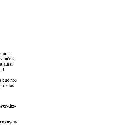
s nous
es mères,
t aussi
n !
s que nos
qui vous
yer-des-
envoyer-