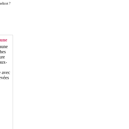
elicot ?
aune
e avec
evées