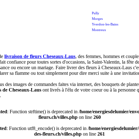
Pully
Morges
Yverdon-les-Bains
Montreux
de
livraison de fleurs Cheseaux-Laus
, des femmes, hommes et couple
fait confiance pour toutes sortes d'occasions, la Saint-Valentin, la fête d
sance ou encore un mariage. Faire livrer des fleurs à Cheseaux-Laus c'es
larer sa flamme ou tout simplement pour dire merci suite à une invitatio
us des images de commandes faites via internet, des bouquets de plante
es de Cheseaux-Laus
ont livrés à l'élu de votre coeur ou à la personne 
.
ted
: Function strftime() is deprecated in
/home/energiesdelumier/envo
fleurs.ch/villes.php
on line
260
ted
: Function utf8_encode() is deprecated in
/home/energiesdelumier/
des-fleurs.ch/villes.php
on line
261