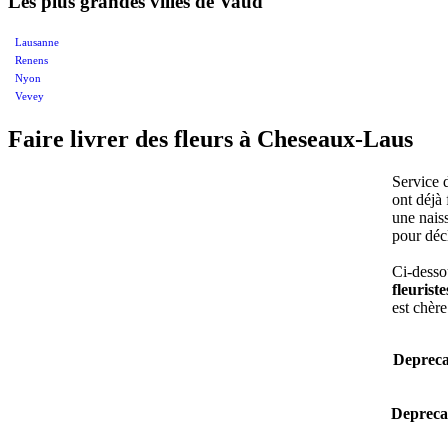
Les plus grandes villes de Vaud
Lausanne
Renens
Nyon
Vevey
Faire livrer des fleurs à Cheseaux-Laus
Service 
ont déjà 
une nais
pour déc
Ci-desso
fleurist
est chère
Depreca
Depreca