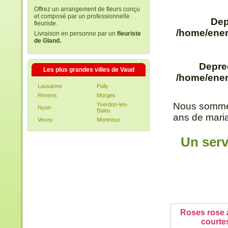
Offrez un arrangement de fleurs conçu
et composé par un professionnelle
Dep
fleuriste.
/home/ener
Livraison en personne par un
fleuriste
de Gland.
Depre
Les plus grandes villes de Vaud
/home/ener
Lausanne
Pully
Renens
Morges
Nous sommes
Yverdon-les-
Nyon
Bains
аns de maria
Vevey
Montreux
Un serv
Roses rose à
courte