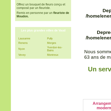
Offrez un bouquet de fleurs conçu et
composé par un fleuriste.
Dep
Remis en personne par un
fleuriste de
/home/ener
Moudon.
Les plus grandes villes de Vaud
Depre
/home/ener
Lausanne
Pully
Renens
Morges
Yverdon-les-
Nyon
Bains
Nous sommes
Vevey
Montreux
63 ans de ma
Un serv
Arrangem
moder