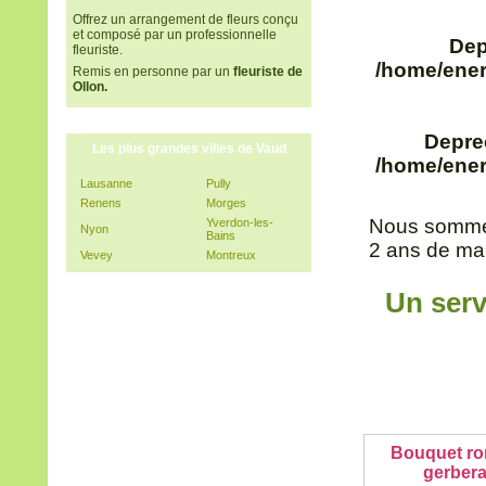
Offrez un arrangement de fleurs conçu
et composé par un professionnelle
Dep
fleuriste.
/home/ener
Remis en personne par un
fleuriste de
Ollon.
Depre
Les plus grandes villes de Vaud
/home/ener
Lausanne
Pully
Renens
Morges
Nous sommes
Yverdon-les-
Nyon
Bains
2 ans de mar
Vevey
Montreux
Un serv
Bouquet ro
gerber