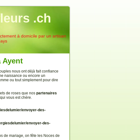
leurs .ch
rectement à domicile par un artisan
pays
à Ayent
uples nous ont déjà fait confiance
 une naissance ou encore un
flamme ou tout simplement pour dire
uets de roses que nos
partenaires
 qui vous est chère.
iesdelumier/envoyer-des-
rgiesdelumier/envoyer-des-
s de mariage, on fête les Noces de