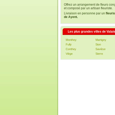
Offrez un arrangement de fleurs con
et composé par un artisan fleuriste.
Livraison en personne par un
fleuri
de Ayent.
Les plus grandes villes de Valai
Monthey
Martigny
Fully
Sion
Conthey
Savièse
Viège
Sierre