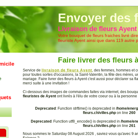
Livraison de fleurs
Envoyer des f
Livraison de fleurs Ayent
Votre bouquet de fleurs fraiches livré di
fleuriste Ayent ainsi que dans 119 autre 
Faire livrer des fleurs 
micile
Service de
livraison de fleurs Ayent
, des femmes, hommes et co
pour toutes sortes d'occasions, la Saint-Valentin, la fête des mères,
e
mariage. Faire livrer des fleurs à Ayent c'est aussi pour déclarer sa 
merci suite à une invitation !
Ci-dessous des images de commandes faites via internet, des bouq
fleuristes de Ayent
ont livrés à l'élu de votre coeur ou à la personne
uets
Deprecated
: Function strftime() is deprecated in
/home/energ
fleurs.ch/villes.php
on line
260
Deprecated
: Function utf8_encode() is deprecated in
/home/ene
fleurs.ch/villes.php
on line
261
Nous sommes le Saturday 08 August 2026 , saviez-vous qu'avec 9 an