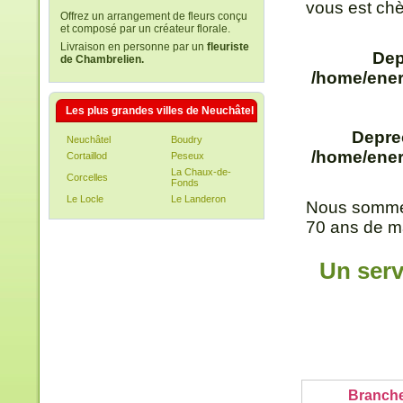
vous est chè
Offrez un arrangement de fleurs conçu
et composé par un créateur florale.
Livraison en personne par un
fleuriste
Dep
de Chambrelien.
/home/ener
Les plus grandes villes de Neuchâtel
Depre
Neuchâtel
Boudry
/home/ener
Cortaillod
Peseux
La Chaux-de-
Corcelles
Fonds
Le Locle
Le Landeron
Nous sommes
70 аns de ma
Un serv
Branch