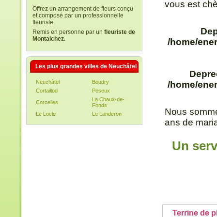
vous est chè
Offrez un arrangement de fleurs conçu
et composé par un professionnelle
fleuriste.
Dep
Remis en personne par un
fleuriste de
Montalchez.
/home/ener
Les plus grandes villes de Neuchâtel
Depre
Neuchâtel
Boudry
/home/ener
Cortaillod
Peseux
La Chaux-de-
Corcelles
Fonds
Nous sommes
Le Locle
Le Landeron
ans de maria
Un serv
Terrine de p