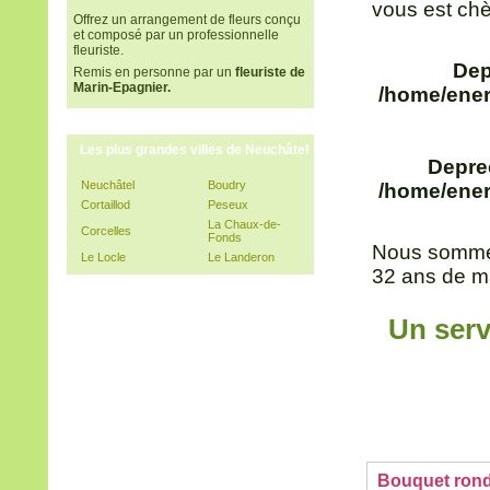
vous est chè
Offrez un arrangement de fleurs conçu
et composé par un professionnelle
fleuriste.
Dep
Remis en personne par un
fleuriste de
Marin-Epagnier.
/home/ener
Les plus grandes villes de Neuchâtel
Depre
Neuchâtel
Boudry
/home/ener
Cortaillod
Peseux
La Chaux-de-
Corcelles
Fonds
Nous sommes
Le Locle
Le Landeron
32 ans de ma
Un serv
Bouquet rond