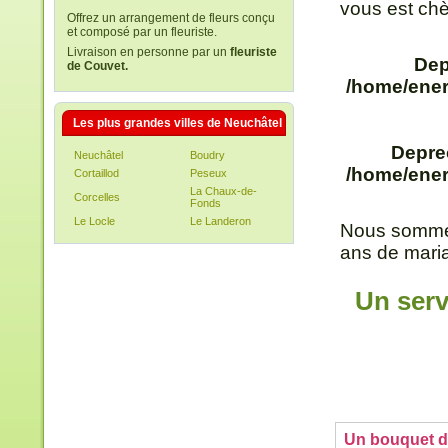
vous est chè
Offrez un arrangement de fleurs conçu
et composé par un fleuriste.
Livraison en personne par un
fleuriste
Dep
de Couvet.
/home/ener
Les plus grandes villes de Neuchâtel
Depre
Neuchâtel
Boudry
/home/ener
Cortaillod
Peseux
La Chaux-de-
Corcelles
Fonds
Le Locle
Le Landeron
Nous sommes
ans de maria
Un serv
Un bouquet de