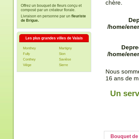
chère.
Offrez un bouquet de fleurs conçu et
composé par un créateur florale.
Livraison en personne par un
fleuriste
Dep
de Brigue.
/home/ener
Les plus grandes villes de Valais
Depre
Monthey
Martigny
/home/ener
Fully
Sion
Conthey
Savièse
Viège
Sierre
Nous sommes
16 ans de ma
Un serv
Bouquet de 