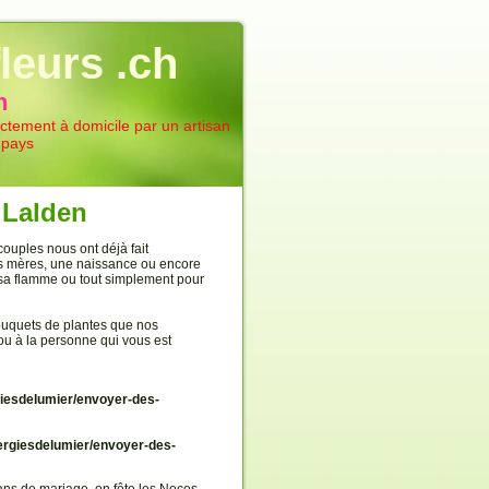
leurs .ch
n
rectement à domicile par un artisan
 pays
à Lalden
ouples nous ont déjà fait
des mères, une naissance ou encore
r sa flamme ou tout simplement pour
bouquets de plantes que nos
 ou à la personne qui vous est
iesdelumier/envoyer-des-
rgiesdelumier/envoyer-des-