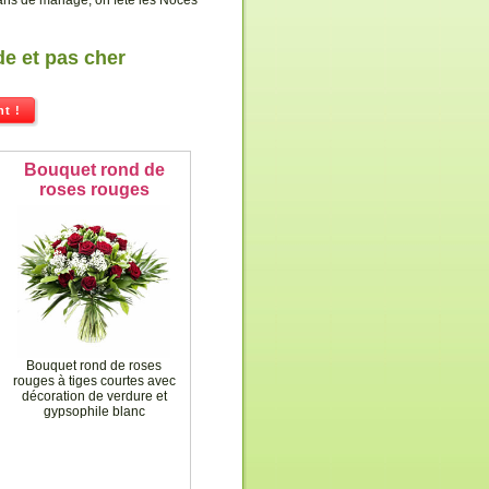
ns de mariage, on fête les Noces
de et pas cher
t !
Bouquet rond de
roses rouges
Bouquet rond de roses
rouges à tiges courtes avec
décoration de verdure et
gypsophile blanc