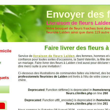
Livraison de fleurs
Envoyer des f
Livraison de fleurs Lalde
Votre bouquet de fleurs fraiches livré di
fleuriste Lalden ainsi que dans 119 autre
Faire livrer des fleurs 
micile
Service de
livraison de fleurs Lalden
, des femmes, hommes et c
confiance pour toutes sortes d'occasions, la Saint-Valentin, la fête 
e
un mariage. Faire livrer des fleurs à Lalden c'est aussi pour déclare
dire merci suite à une invitation !
Ci-dessous des illustrations de commandes faites via internet, des 
professionnels fleuristes de Lalden
ont livrés à l'élu de votre coeur
uets
chère.
Deprecated
: Function strftime() is deprecated in
/home/energ
fleurs.ch/villes.php
on line
260
Deprecated
: Function utf8_encode() is deprecated in
/home/ene
fleurs.ch/villes.php
on line
261