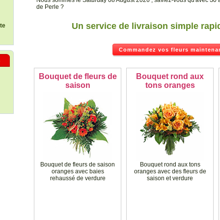
Nous sommes le Saturday 08 August 2026 , saviez-vous qu'avec З0 a
de Perle ?
Un service de livraison simple rapi
ste
Commandez vos fleurs maintenan
s
Bouquet de fleurs de
Bouquet rond aux
saison
tons oranges
Bouquet de fleurs de saison
Bouquet rond aux tons
oranges avec baies
oranges avec des fleurs de
rehaussé de verdure
saison et verdure