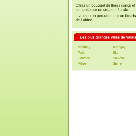
Offrez un bouquet de fleurs conçu et
composé par un créateur florale.
Livraison en personne par un
fleuri
de Lalden.
Les plus grandes villes de Valai
Monthey
Martigny
Fully
Sion
Conthey
Savièse
Viège
Sierre